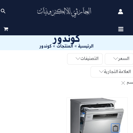
خطي
الب
لى
لمحتوى
كوندور
الرئيسية
المنتجات
كوندور
السعر
التصنيفات
العلامة التجارية