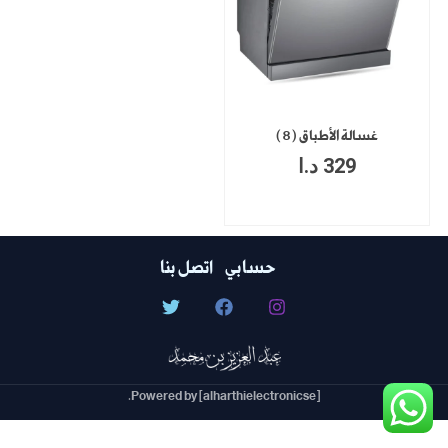
غسالة الأطباق (8)
329
د.ا
حسابي
اتصل بنا
Powered by [alharthielectronicse].