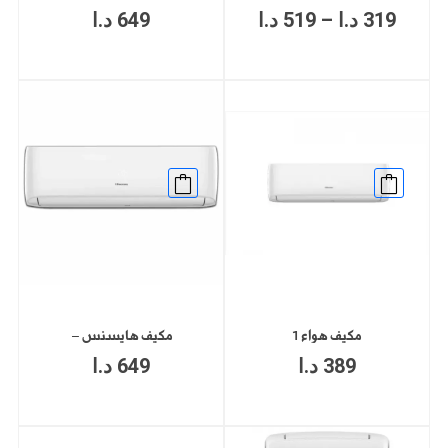
يمكن
من
319
د.ا
–
519
د.ا
649
د.ا
اختيار
الخيارات
خلال
على
صفحة
المنتج
مكيف هواء 1
مكيف هايسنس –
389
د.ا
649
د.ا