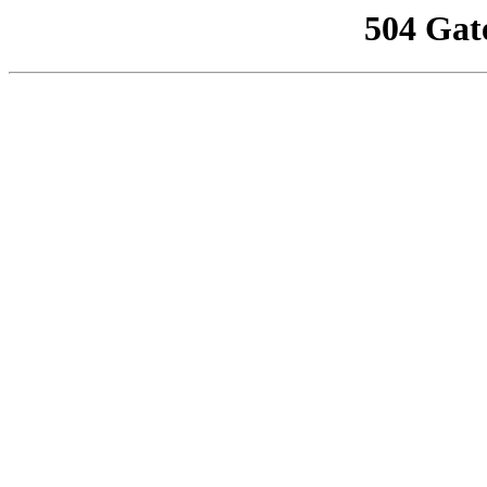
504 Gat