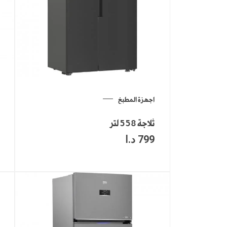
اجهزة المطبخ
ثلاجة 558 لتر
799
د.ا