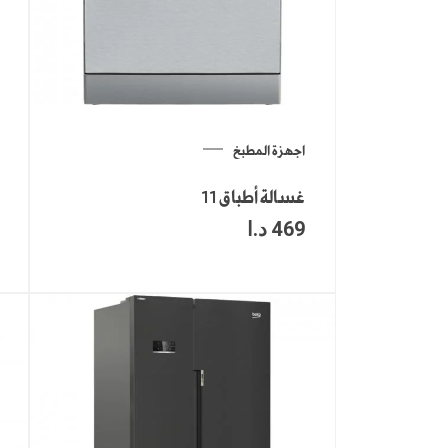
اجهزة المطبخ
غسالة أطباق 11
469
د.ا