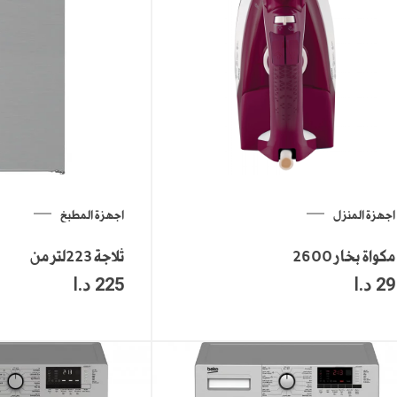
اجهزة المنزل
اجهزة المطبخ
مكواة بخار 2600
ثلاجة 223لتر من
29
د.ا
225
د.ا